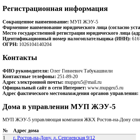
Регистрационная информация
Сокращенное наименование:
МУП ЖЭУ-5
Фирменное наименование юридического лица (согласно уста
Место государственной регистрации юридического лица (ад
Идентификационный номер налогоплательщика (ИНН):
616
ОГРН:
1026104140204
Контакты
ФИО руководителя:
Олег Гивиевич Табукашвили
Контактные телефоны:
251-89-20
Адрес электронной почты:
mupgeu5@mail.ru
Официальный сайт в сети Интернет:
www.mupgeu5.ru
Адрес фактического местонахождения органов управления:
Дома в управлении МУП ЖЭУ-5
МУП ЖЭУ-5 управляющая компания ЖКХ Ростов-на-Дону спис
№
Адрес дома
1
г. Ростов-на-Дону, д. Сергиевская 9/12