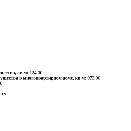
щества, кв.м:
124.00
мущества в многоквартирном доме, кв.м:
973.00
00
тся