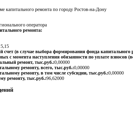
е капитального ремонта по городу Ростов-на-Дону
гионального оператора
итального ремонта:
15,15
 счет (в случае выбора формирования фонда капитального р
ых с момента наступления обязанности по уплате взносов (вс
альный ремонт, тыс.руб.:
0,00000
альному ремонту, всего, тыс.руб.:
0,00000
тальному ремонту, в том числе субсидии, тыс.руб.:
0,00000
му ремонту, тыс.руб.:
96,62000
щений