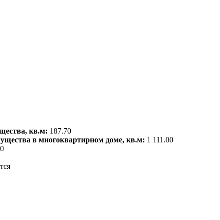
щества, кв.м:
187.70
мущества в многоквартирном доме, кв.м:
1 111.00
00
тся