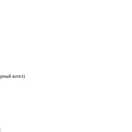
ирный котел)
а