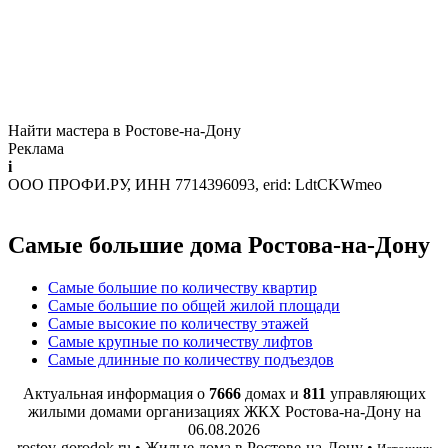
Найти мастера в Ростове-на-Дону
Реклама
i
ООО ПРОФИ.РУ, ИНН 7714396093, erid: LdtCKWmeo
Самые большие дома Ростова-на-Дону
Самые большие по количеству квартир
Самые большие по общей жилой площади
Самые высокие по количеству этажей
Самые крупные по количеству лифтов
Самые длинные по количеству подъездов
Актуальная информация о
7666
домах и
811
управляющих
жилыми домами организациях ЖКХ Ростова-на-Дону на
06.08.2026
rostov-gorodok.ru • Жилые дома в Ростове-на-Дону •