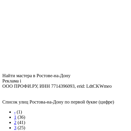
Найти мастера в Ростове-на-Дону
Реклама
i
ООО ПРОФИ.РУ, ИНН 7714396093, erid: LdtCKWmeo
Список улиц Ростова-на-Дону по первой букве (цифре)
-
(1)
1
(36)
2
(41)
3
(25)