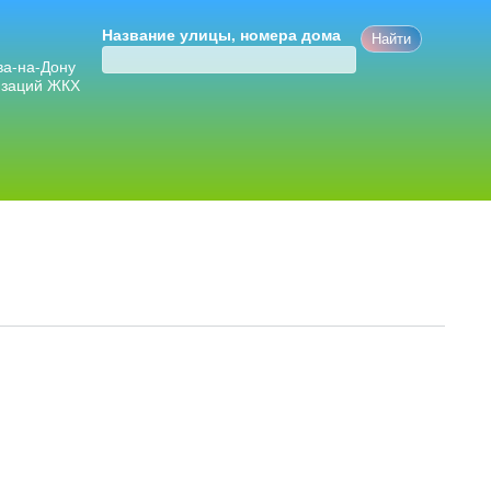
Название улицы, номера дома
ва-на-Дону
изаций ЖКХ