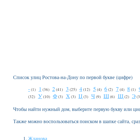
Список улиц Ростова-на-Дону по первой букве (цифре)
-
1
2
3
4
5
6
7
8
(1)
(36)
(41)
(25)
(12)
(4)
(2)
(4)
(1)
У
Ф
Х
Ц
Ч
Ш
Щ
Э
(32)
(10)
(3)
(3)
(3)
(9)
(6)
(2)
(3
Чтобы найти нужный дом, выберите первую букву или ци
Также можно воспользоваться поиском в шапке сайта, сра
Жданова