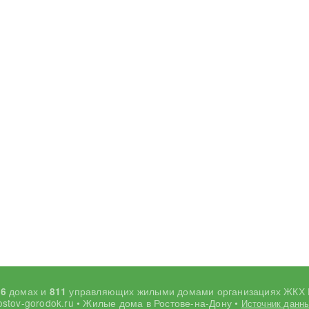
домах и
управляющих жилыми домами организациях ЖКХ 
66
811
ostov-gorodok.ru • Жилые дома в Ростове-на-Дону •
Источник данн