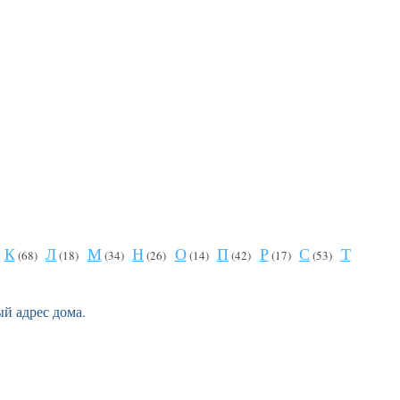
К
Л
М
Н
О
П
Р
С
Т
(68)
(18)
(34)
(26)
(14)
(42)
(17)
(53)
й адрес дома.