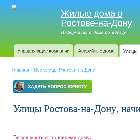
Жилые дома в
Ростове-на-Дону
Информация о доме по адресу
Управляющие компании
Аварийные дома
Улицы
Главное меню
Вы здесь
Главная
»
Все улицы Ростова-на-Дону
Улицы Ростова-на-Дону, нач
Вызов мастера по вашему дому: