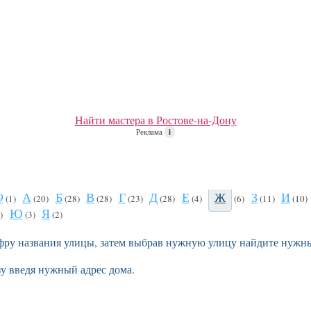
Найти мастера в Ростове-на-Дону
Реклама
i
9
А
Б
В
Г
Д
Е
Ж
З
И
(1)
(20)
(28)
(28)
(23)
(28)
(4)
(6)
(11)
(10)
Ю
Я
)
(3)
(2)
фру названия улицы, затем выбрав нужную улицу найдите нужны
зу введя нужный адрес дома.