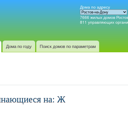
Перейти к
Дома по адресу
основному
7666
жилых домов Росто
содержанию
811
управляющих орган
Дома по году
Поиск домов по параметрам
инающиеся на: Ж