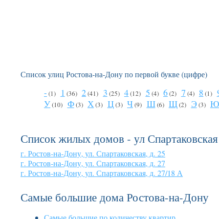
Список улиц Ростова-на-Дону по первой букве (цифре)
-
1
2
3
4
5
6
7
8
(1)
(36)
(41)
(25)
(12)
(4)
(2)
(4)
(1)
У
Ф
Х
Ц
Ч
Ш
Щ
Э
(10)
(3)
(3)
(3)
(9)
(6)
(2)
(3)
Список жилых домов - ул Спартаковская
г. Ростов-на-Дону, ул. Спартаковская, д. 25
г. Ростов-на-Дону, ул. Спартаковская, д. 27
г. Ростов-на-Дону, ул. Спартаковская, д. 27/18 А
Самые большие дома Ростова-на-Дону
Самые большие по количеству квартир