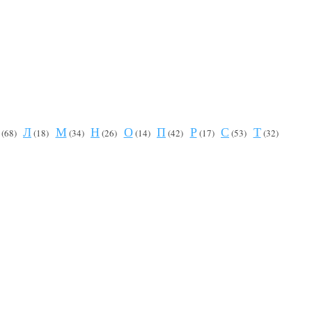
Л
М
Н
О
П
Р
С
Т
(68)
(18)
(34)
(26)
(14)
(42)
(17)
(53)
(32)