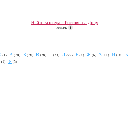
Найти мастера в Ростове-на-Дону
Реклама
i
9
А
Б
В
Г
Д
Е
Ж
З
И
К
(1)
(20)
(28)
(28)
(23)
(28)
(4)
(6)
(11)
(10)
Ю
Я
(3)
(2)