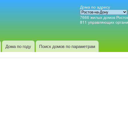
Перейти к
Дома по адресу
основному
7666
жилых домов Росто
содержанию
811
управляющих орган
Дома по году
Поиск домов по параметрам