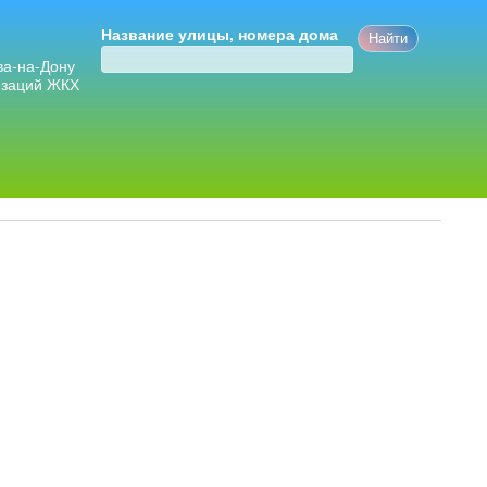
Название улицы, номера дома
ва-на-Дону
изаций ЖКХ