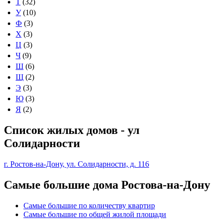
Т
(32)
У
(10)
Ф
(3)
Х
(3)
Ц
(3)
Ч
(9)
Ш
(6)
Щ
(2)
Э
(3)
Ю
(3)
Я
(2)
Список жилых домов - ул
Солидарности
г. Ростов-на-Дону, ул. Солидарности, д. 116
Самые большие дома Ростова-на-Дону
Самые большие по количеству квартир
Самые большие по общей жилой площади