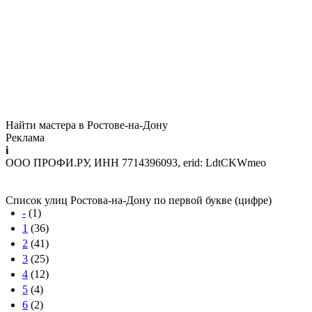
Найти мастера в Ростове-на-Дону
Реклама
i
ООО ПРОФИ.РУ, ИНН 7714396093, erid: LdtCKWmeo
Список улиц Ростова-на-Дону по первой букве (цифре)
-
(1)
1
(36)
2
(41)
3
(25)
4
(12)
5
(4)
6
(2)