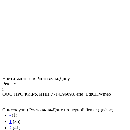
Найти мастера в Ростове-на-Дону
Реклама
i
ООО ПРОФИ.РУ, ИНН 7714396093, erid: LdtCKWmeo
Список улиц Ростова-на-Дону по первой букве (цифре)
-
(1)
1
(36)
2
(41)