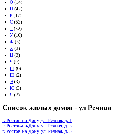
О
(14)
П
(42)
Р
(17)
С
(53)
Т
(32)
У
(10)
Ф
(3)
Х
(3)
Ц
(3)
Ч
(9)
Ш
(6)
Щ
(2)
Э
(3)
Ю
(3)
Я
(2)
Список жилых домов - ул Речная
г. Ростов-на-Дону, ул. Речная, д. 1
г. Ростов-на-Дону, ул. Речная, д. 3
г. Ростов-на-Дону, ул. Речная, д. 5