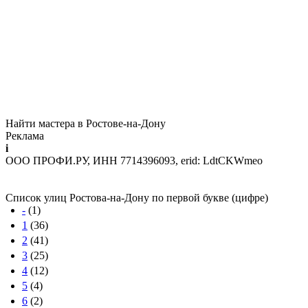
Найти мастера в Ростове-на-Дону
Реклама
i
ООО ПРОФИ.РУ, ИНН 7714396093, erid: LdtCKWmeo
Список улиц Ростова-на-Дону по первой букве (цифре)
-
(1)
1
(36)
2
(41)
3
(25)
4
(12)
5
(4)
6
(2)