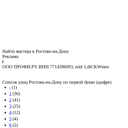
Найти мастера в Ростове-на-Дону
Реклама
i
ООО ПРОФИ.РУ, ИНН 7714396093, erid: LdtCKWmeo
Список улиц Ростова-на-Дону по первой букве (цифре)
-
(1)
1
(36)
2
(41)
3
(25)
4
(12)
5
(4)
6
(2)