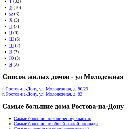
Т
(32)
У
(10)
Ф
(3)
Х
(3)
Ц
(3)
Ч
(9)
Ш
(6)
Щ
(2)
Э
(3)
Ю
(3)
Я
(2)
Список жилых домов - ул Молодежная
г. Ростов-на-Дону, ул. Молодежная, д. 80/29
г. Ростов-на-Дону, ул. Молодежная, д. 83
Самые большие дома Ростова-на-Дону
Самые большие по количеству квартир
Самые большие по общей жилой площади
Самые высокие по количеству этажей