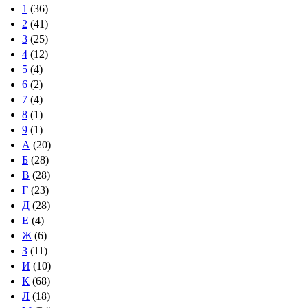
1
(36)
2
(41)
3
(25)
4
(12)
5
(4)
6
(2)
7
(4)
8
(1)
9
(1)
А
(20)
Б
(28)
В
(28)
Г
(23)
Д
(28)
Е
(4)
Ж
(6)
З
(11)
И
(10)
К
(68)
Л
(18)