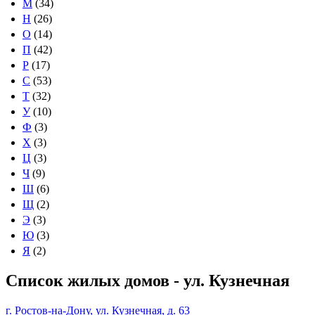
М
(34)
Н
(26)
О
(14)
П
(42)
Р
(17)
С
(53)
Т
(32)
У
(10)
Ф
(3)
Х
(3)
Ц
(3)
Ч
(9)
Ш
(6)
Щ
(2)
Э
(3)
Ю
(3)
Я
(2)
Список жилых домов - ул. Кузнечная
г. Ростов-на-Дону, ул. Кузнечная, д. 63