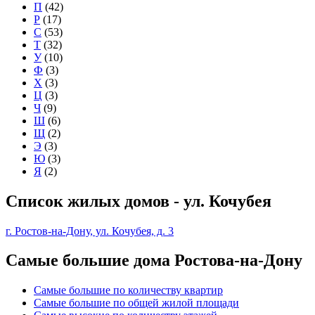
П
(42)
Р
(17)
С
(53)
Т
(32)
У
(10)
Ф
(3)
Х
(3)
Ц
(3)
Ч
(9)
Ш
(6)
Щ
(2)
Э
(3)
Ю
(3)
Я
(2)
Список жилых домов - ул. Кочубея
г. Ростов-на-Дону, ул. Кочубея, д. 3
Самые большие дома Ростова-на-Дону
Самые большие по количеству квартир
Самые большие по общей жилой площади