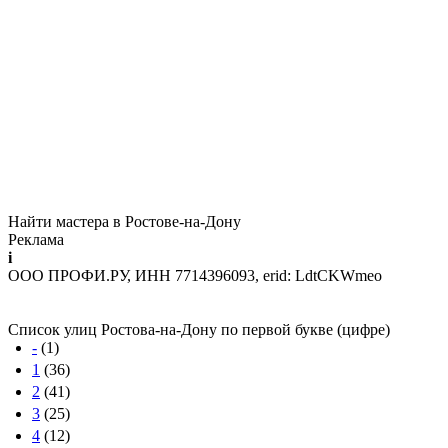
Найти мастера в Ростове-на-Дону
Реклама
i
ООО ПРОФИ.РУ, ИНН 7714396093, erid: LdtCKWmeo
Список улиц Ростова-на-Дону по первой букве (цифре)
-
(1)
1
(36)
2
(41)
3
(25)
4
(12)