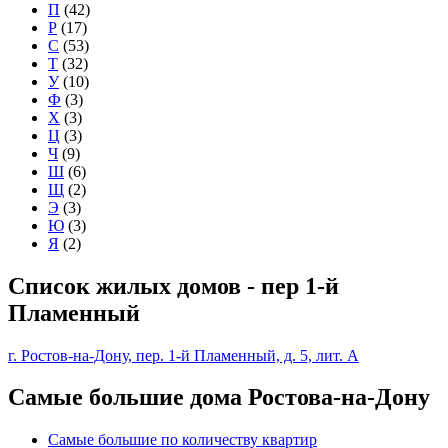
П
(42)
Р
(17)
С
(53)
Т
(32)
У
(10)
Ф
(3)
Х
(3)
Ц
(3)
Ч
(9)
Ш
(6)
Щ
(2)
Э
(3)
Ю
(3)
Я
(2)
Список жилых домов - пер 1-й
Пламенный
г. Ростов-на-Дону, пер. 1-й Пламенный, д. 5, лит. А
Самые большие дома Ростова-на-Дону
Самые большие по количеству квартир