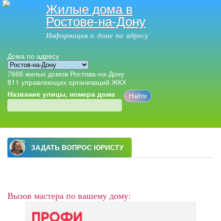
Жилые дома в
Перейти к
Ростове-на-Дону
основному
содержанию
Информация о доме по адресу
Дома по адресу
7666
жилых домов Ростова-на-Дону
811
управляющих организаций ЖКХ
Название улицы, номера дома
Главное меню
Вызов мастера по вашему дому: