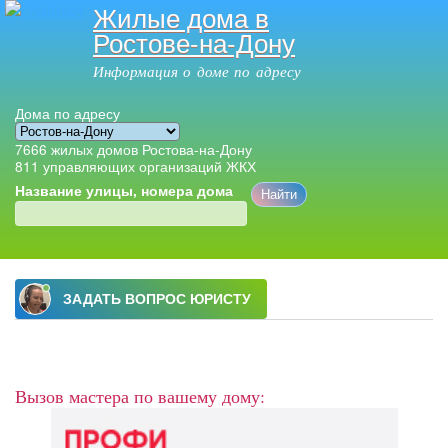
Жилые дома в
Перейти к
Ростове-на-Дону
основному
содержанию
Информация о доме по адресу
Дома по адресу
7666
жилых домов Ростова-на-Дону
811
управляющих организаций ЖКХ
Название улицы, номера дома
Главное меню
Вызов мастера по вашему дому: