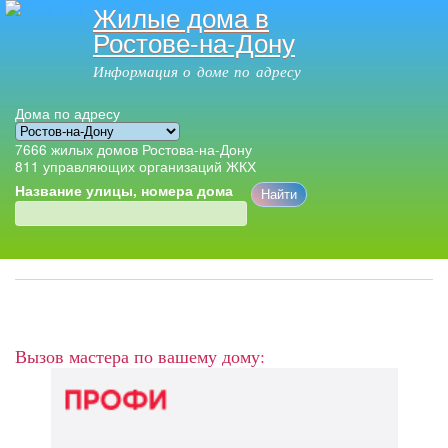
Жилые дома в
Перейти к
Ростове-на-Дону
основному
содержанию
Информация о доме по адресу
Дома по адресу
7666
жилых домов Ростова-на-Дону
811
управляющих организаций ЖКХ
Название улицы, номера дома
Главное меню
Вызов мастера по вашему дому: