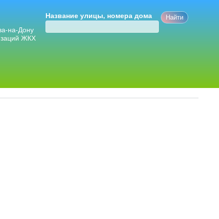
Название улицы, номера дома
ва-на-Дону
изаций ЖКХ