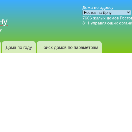
Перейти к
Дома по адресу
основному
ну
7666
жилых домов Росто
содержанию
811
управляющих орган
у
Дома по году
Поиск домов по параметрам