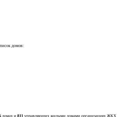
писок домов:
6
домах и
811
управляющих жилыми домами организациях ЖКХ 