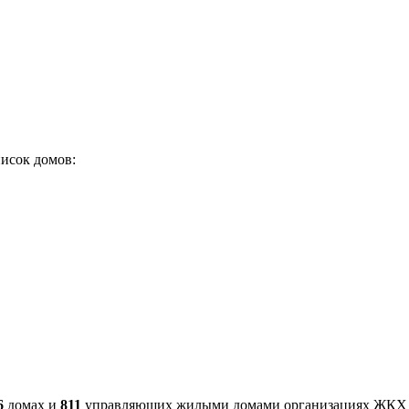
исок домов:
6
домах и
811
управляющих жилыми домами организациях ЖКХ 