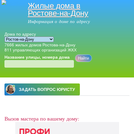
Жилые дома в
Перейти к
Ростове-на-Дону
основному
содержанию
Информация о доме по адресу
Дома по адресу
7666
жилых домов Ростова-на-Дону
811
управляющих организаций ЖКХ
Название улицы, номера дома
Главное меню
Вызов мастера по вашему дому: