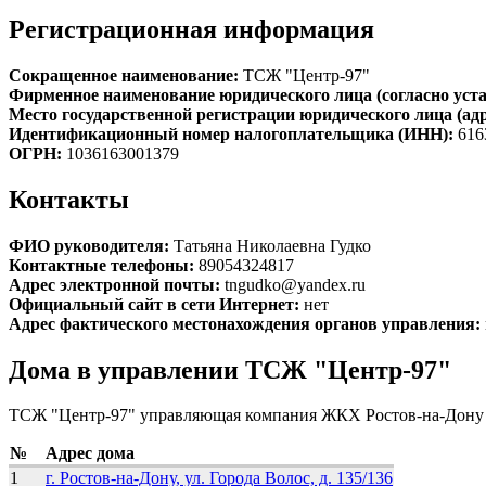
Регистрационная информация
Сокращенное наименование:
ТСЖ "Центр-97"
Фирменное наименование юридического лица (согласно уста
Место государственной регистрации юридического лица (ад
Идентификационный номер налогоплательщика (ИНН):
616
ОГРН:
1036163001379
Контакты
ФИО руководителя:
Татьяна Николаевна Гудко
Контактные телефоны:
89054324817
Адрес электронной почты:
tngudko@yandex.ru
Официальный сайт в сети Интернет:
нет
Адрес фактического местонахождения органов управления:
Дома в управлении ТСЖ "Центр-97"
ТСЖ "Центр-97" управляющая компания ЖКХ Ростов-на-Дону 
№
Адрес дома
1
г. Ростов-на-Дону, ул. Города Волос, д. 135/136