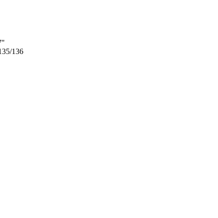
7"
 135/136