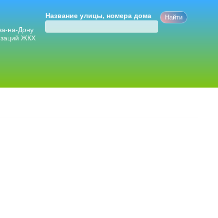
Название улицы, номера дома
ва-на-Дону
изаций ЖКХ