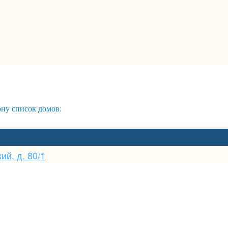
ну список домов:
ий, д. 80/1