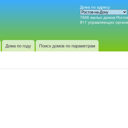
Перейти к
Дома по адресу
основному
7666
жилых домов Росто
содержанию
811
управляющих орган
Дома по году
Поиск домов по параметрам