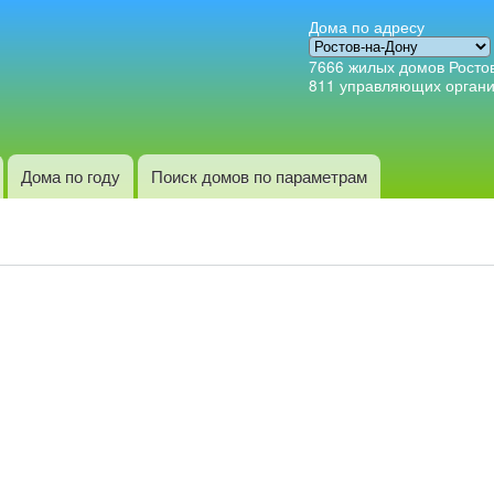
Перейти к
Дома по адресу
основному
7666
жилых домов Росто
содержанию
811
управляющих орган
Дома по году
Поиск домов по параметрам