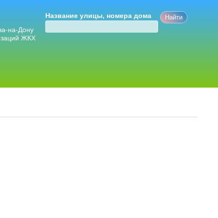
Название улицы, номера дома
ва-на-Дону
изаций ЖКХ