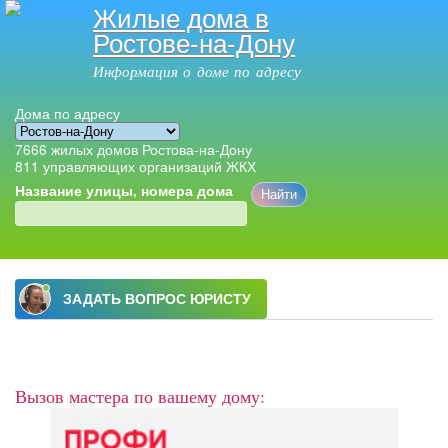
Жилые дома в
Перейти к
Ростове-на-Дону
основному
содержанию
Информация о доме по адресу
Дома по адресу
7666
жилых домов Ростова-на-Дону
811
управляющих организаций ЖКХ
Название улицы, номера дома
Главное меню
Вызов мастера по вашему дому: