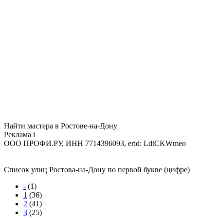
Найти мастера в Ростове-на-Дону
Реклама
i
ООО ПРОФИ.РУ, ИНН 7714396093, erid: LdtCKWmeo
Список улиц Ростова-на-Дону по первой букве (цифре)
-
(1)
1
(36)
2
(41)
3
(25)