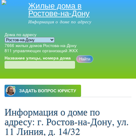
Жилые дома в
Перейти к
Ростове-на-Дону
основному
содержанию
Информация о доме по адресу
Дома по адресу
7666
жилых домов Ростова-на-Дону
811
управляющих организаций ЖКХ
Название улицы, номера дома
Главное меню
Информация о доме по
адресу: г. Ростов-на-Дону, ул.
11 Линия, д. 14/32