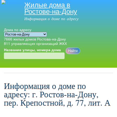
Жилые дома в
Перейти к
Ростове-на-Дону
основному
содержанию
Информация о доме по адресу
Дома по адресу
7666
жилых домов Ростова-на-Дону
811
управляющих организаций ЖКХ
Название улицы, номера дома
Главное меню
Информация о доме по
адресу: г. Ростов-на-Дону,
пер. Крепостной, д. 77, лит. А