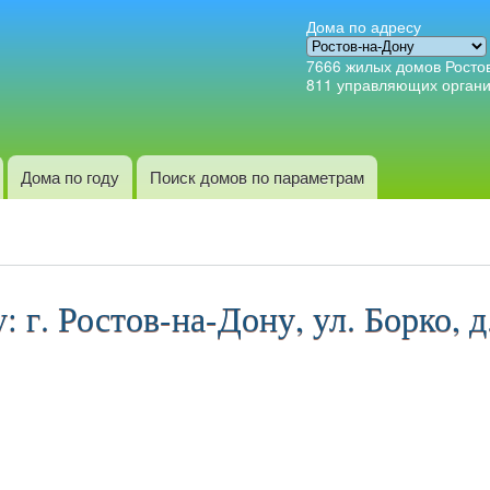
Перейти к
Дома по адресу
основному
7666
жилых домов Росто
содержанию
811
управляющих орган
Дома по году
Поиск домов по параметрам
г. Ростов-на-Дону, ул. Борко, д.