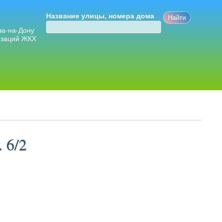
Название улицы, номера дома
ва-на-Дону
изаций ЖКХ
 6/2