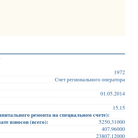
у
1972
Счет регионального оператора
01.05.2014
15,15
апитального ремонта на специальном счете):
те взносов (всего):
5250,31000
407,96000
23807,12000