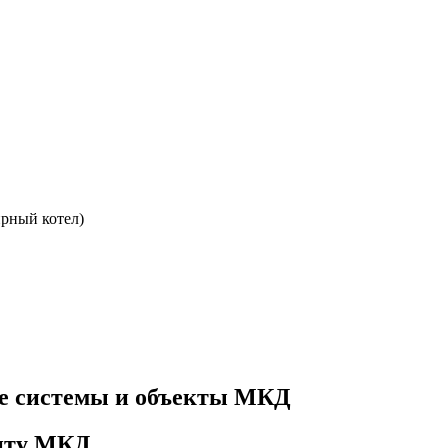
ирный котел)
е системы и объекты МКД
онту МКД