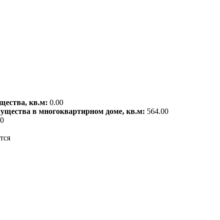
щества, кв.м:
0.00
мущества в многоквартирном доме, кв.м:
564.00
00
тся