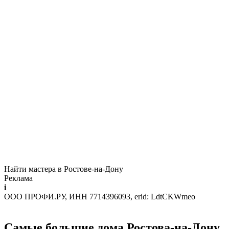
Найти мастера в Ростове-на-Дону
Реклама
i
ООО ПРОФИ.РУ, ИНН 7714396093, erid: LdtCKWmeo
Самые большие дома Ростова-на-Дону