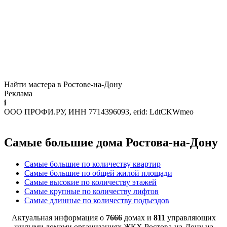
Найти мастера в Ростове-на-Дону
Реклама
i
ООО ПРОФИ.РУ, ИНН 7714396093, erid: LdtCKWmeo
Самые большие дома Ростова-на-Дону
Самые большие по количеству квартир
Самые большие по общей жилой площади
Самые высокие по количеству этажей
Самые крупные по количеству лифтов
Самые длинные по количеству подъездов
Актуальная информация о
7666
домах и
811
управляющих
жилыми домами организациях ЖКХ Ростова-на-Дону на