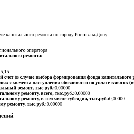
а
е капитального ремонта по городу Ростов-на-Дону
гионального оператора
итального ремонта:
15,15
 счет (в случае выбора формирования фонда капитального р
ых с момента наступления обязанности по уплате взносов (вс
альный ремонт, тыс.руб.:
0,00000
альному ремонту, всего, тыс.руб.:
0,00000
тальному ремонту, в том числе субсидии, тыс.руб.:
0,00000
му ремонту, тыс.руб.:
0,00000
щений