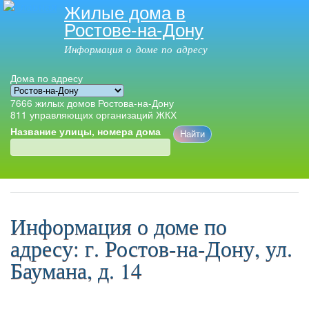
Жилые дома в
Перейти к
Ростове-на-Дону
основному
содержанию
Информация о доме по адресу
Дома по адресу
7666
жилых домов Ростова-на-Дону
811
управляющих организаций ЖКХ
Название улицы, номера дома
Главное меню
Информация о доме по
адресу: г. Ростов-на-Дону, ул.
Баумана, д. 14