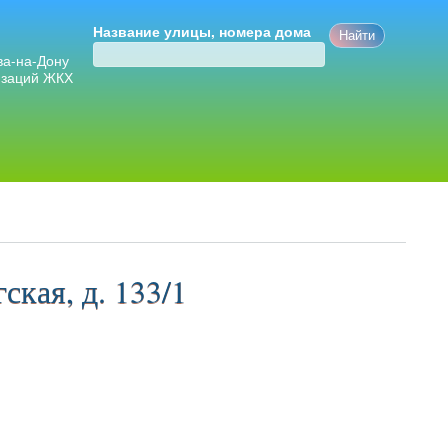
Название улицы, номера дома
ва-на-Дону
изаций ЖКХ
ская, д. 133/1