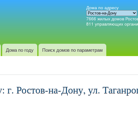
Перейти к
Дома по адресу
основному
7666
жилых домов Росто
содержанию
811
управляющих орган
Дома по году
Поиск домов по параметрам
 г. Ростов-на-Дону, ул. Таганрог