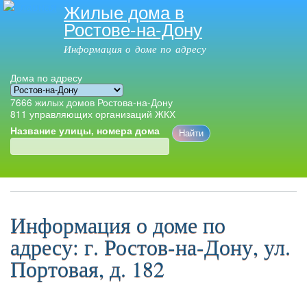
Жилые дома в
Перейти к
Ростове-на-Дону
основному
содержанию
Информация о доме по адресу
Дома по адресу
7666
жилых домов Ростова-на-Дону
811
управляющих организаций ЖКХ
Название улицы, номера дома
Главное меню
Информация о доме по
адресу: г. Ростов-на-Дону, ул.
Портовая, д. 182