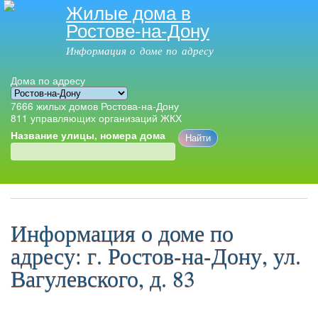
Жилые дома в
Перейти к
Ростове-на-Дону
основному
содержанию
Информация о доме по адресу
Дома по адресу
7666
жилых домов Ростова-на-Дону
811
управляющих организаций ЖКХ
Название улицы, номера дома
Главное меню
Информация о доме по
адресу: г. Ростов-на-Дону, ул.
Вагулевского, д. 83