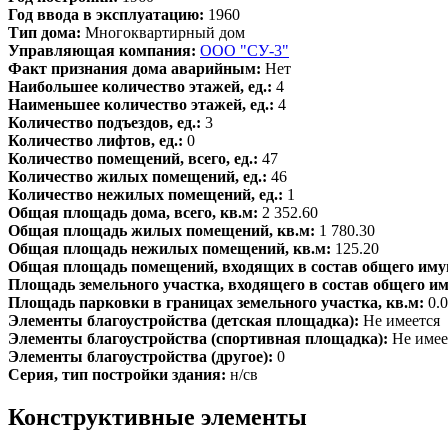
Год ввода в эксплуатацию:
1960
Тип дома:
Многоквартирный дом
Управляющая компания:
ООО "СУ-3"
Факт признания дома аварийным:
Нет
Наибольшее количество этажей, ед.:
4
Наименьшее количество этажей, ед.:
4
Количество подъездов, ед.:
3
Количество лифтов, ед.:
0
Количество помещений, всего, ед.:
47
Количество жилых помещений, ед.:
46
Количество нежилых помещений, ед.:
1
Общая площадь дома, всего, кв.м:
2 352.60
Общая площадь жилых помещений, кв.м:
1 780.30
Общая площадь нежилых помещений, кв.м:
125.20
Общая площадь помещений, входящих в состав общего иму
Площадь земельного участка, входящего в состав общего и
Площадь парковки в границах земельного участка, кв.м:
0.
Элементы благоустройства (детская площадка):
Не имеется
Элементы благоустройства (спортивная площадка):
Не имее
Элементы благоустройства (другое):
0
Серия, тип постройки здания:
н/св
Конструктивные элементы