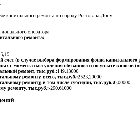
а
е капитального ремонта по городу Ростов-на-Дону
гионального оператора
итального ремонта:
15,15
 счет (в случае выбора формирования фонда капитального р
ых с момента наступления обязанности по уплате взносов (вс
альный ремонт, тыс.руб.:
149,13000
альному ремонту, всего, тыс.руб.:
2523,29000
тальному ремонту, в том числе субсидии, тыс.руб.:
0,00000
му ремонту, тыс.руб.:
-290,61000
щений