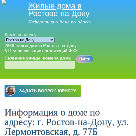
Жилые дома в
Перейти к
Ростове-на-Дону
основному
содержанию
Информация о доме по адресу
Дома по адресу
7666
жилых домов Ростова-на-Дону
811
управляющих организаций ЖКХ
Название улицы, номера дома
Главное меню
Информация о доме по
адресу: г. Ростов-на-Дону, ул.
Лермонтовская, д. 77Б