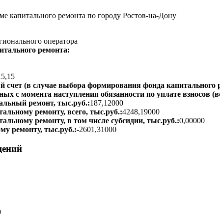
е капитального ремонта по городу Ростов-на-Дону
гионального оператора
итального ремонта:
15,15
 счет (в случае выбора формирования фонда капитального р
ых с момента наступления обязанности по уплате взносов (вс
альный ремонт, тыс.руб.:
187,12000
альному ремонту, всего, тыс.руб.:
4248,19000
тальному ремонту, в том числе субсидии, тыс.руб.:
0,00000
му ремонту, тыс.руб.:
-2601,31000
щений
0